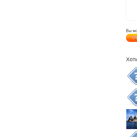
Вы м
Хот