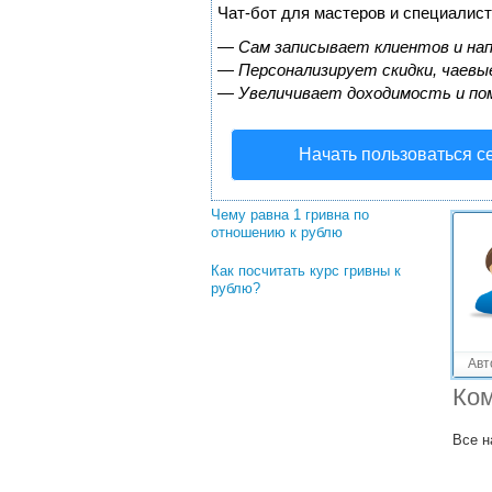
Решенные вопросы!
Чат-бот для мастеров и специалист
Курс гривны к рублю сегодня?
—
Сам записывает клиентов и нап
—
Персонализирует скидки, чаевые
Сколько стоит на сегодняшний
—
Увеличивает доходимость и по
день 1 гривна по отношению к
рублю?
Начать пользоваться с
Какой курс к рублю валюты
Казахстана?
Чему равна 1 гривна по
отношению к рублю
Как посчитать курс гривны к
рублю?
Авт
Ком
Все н