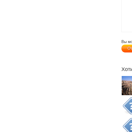
Вы м
Хот