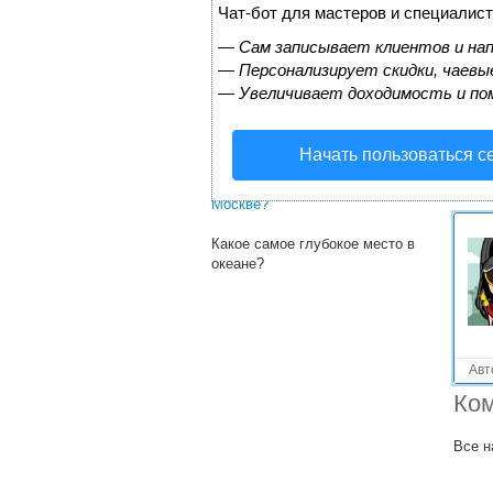
Решенные вопросы!
Чат-бот для мастеров и специалист
Какие есть самые необычные
—
Сам записывает клиентов и нап
места в мире?
—
Персонализирует скидки, чаевые
—
Увеличивает доходимость и по
Какие есть самые красивые
места в Москве?
Какой самый лучший аквапарк?
Начать пользоваться с
Какое самое красивое место в
Москве?
Какое самое глубокое место в
океане?
Авт
Ком
Все н