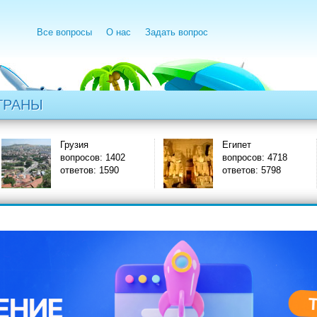
Все вопросы
О нас
Задать вопрос
ТРАНЫ
ия
Египет
Ин
осов: 1402
вопросов: 4718
воп
ов: 1590
ответов: 5798
отв