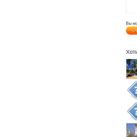
Вы м
Хот