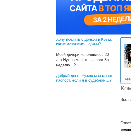
Решенные вопросы!
В каком возрасте меняют
паспорт?
Как поменять отчество в
паспорте?
Хочу поехать с дочкой в Крым,
какие документы нужны?
Моей дочери исполнилось 20
лет.Нужно менять паспорт.За
неделю…?
Добрый день. Нужно мне менять
Авт
паспорт, если я в судебном…?
Ком
Все н
Ответ