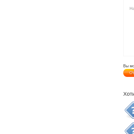
Вы м
Хот