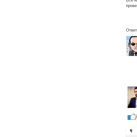
Все н
прове
Ответ