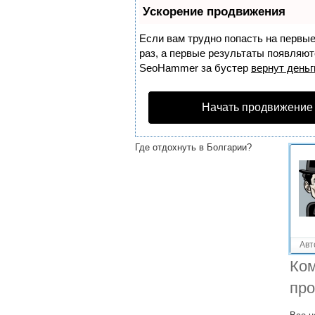
Решенные вопросы!
Ускорение продвижения
Где отдохнуть в ноябре на
море?
Если вам трудно попасть на первы
раз, а первые результаты появляютс
Где отдохнуть в италии?
SeoHammer
за бустер
вернут деньг
Где отдохнуть в Португалии?
Начать продвижение
Где отдохнуть в Крыму
недорого?
Где отдохнуть в Болгарии?
Авт
Ком
про