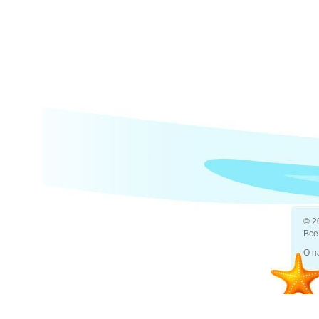
© 2
Все
О н