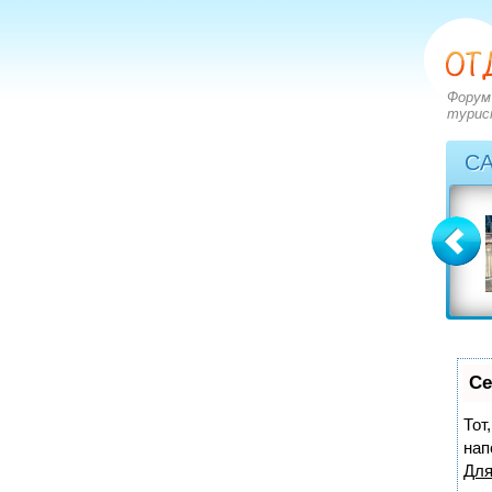
Форум
турис
С
Болгария
Греция
вопросов: 2273
вопросов: 2828
ответов: 2972
ответов: 3549
Се
Тот
нап
Для