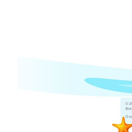
© 2
Все
О н