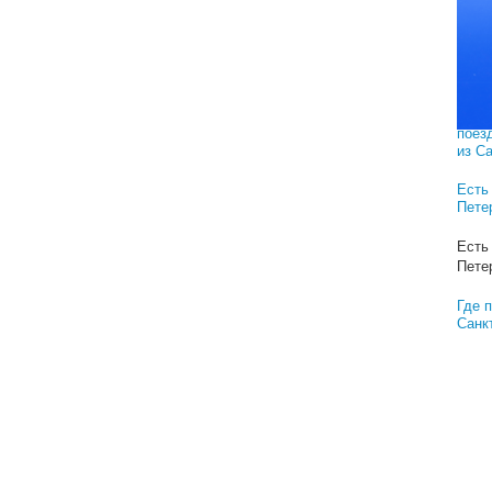
Реш
Как 
Санк
деше
Скол
поез
из С
Есть
Пете
Есть
Пете
Где 
Санк