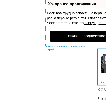
Решенные вопросы!
Ускорение продвижения
Где красивое море?
Если вам трудно попасть на первы
Какие самые красивые озера
раз, а первые результаты появляютс
Чехии?
SeoHammer
за бустер
вернут деньг
Какое море красивое?
Начать продвижение
Какое самое теплое море?
Самая красивая квартира в
мире?
Авт
Ком
Все н