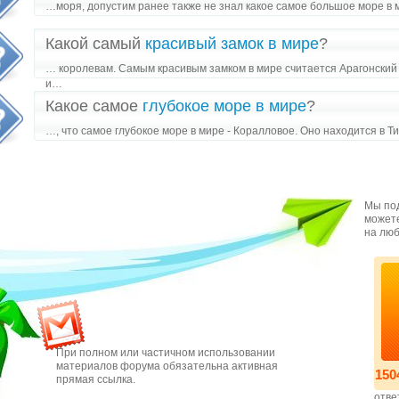
…моря, допустим ранее также не знал какое самое большое море в
Какой самый
красивый замок в мире
?
… королевам. Самым красивым замком в мире считается Арагонский
и…
Какое самое
глубокое море в мире
?
…, что самое глубокое море в мире - Коралловое. Оно находится в Т
Мы под
можете
на люб
При полном или частичном использовании
материалов форума обязательна активная
150
прямая ссылка.
отве