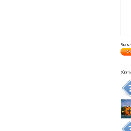
Вы м
Хот