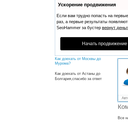
Решенные вопросы!
Ускорение продвижения
Как добраться от Белгорода до
Севастополя минуя украину
Если вам трудно попасть на первы
раз, а первые результаты появляютс
Как доехать от Сочи до Гудаута
SeoHammer
за бустер
вернут деньг
и по времени сколько займет
дорога
Начать продвижение
Как доехать от Москвы до
Портвино?
Как доехать от Москвы до
Мурома?
Как доехать от Астаны до
Болгария,спасибо за ответ
Авт
Ком
Все н