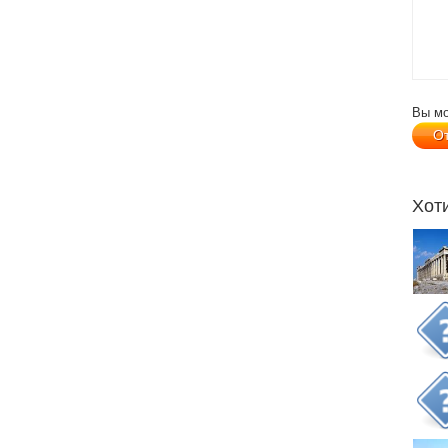
Вы м
Хот