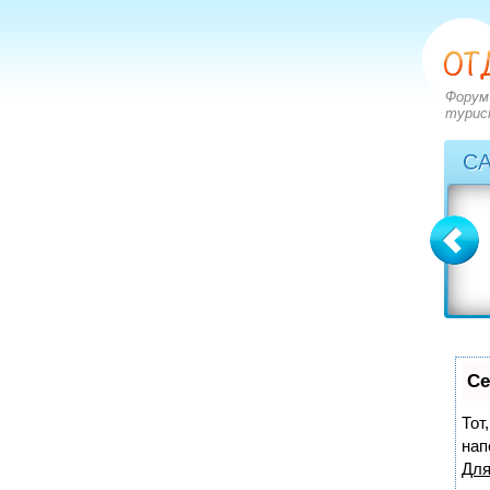
Форум
турис
С
Болгария
Греция
вопросов: 2273
вопросов: 2828
ответов: 2971
ответов: 3549
Се
Тот
нап
Для