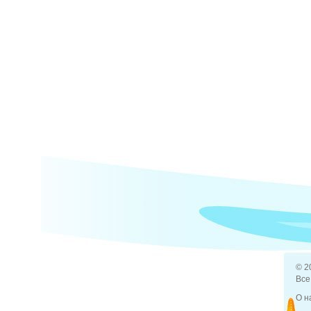
© 2
Все
О н