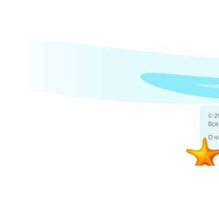
© 2
Все
О н