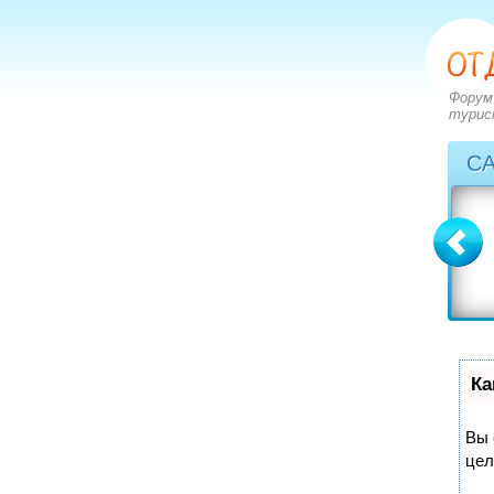
Форум
турис
С
Болгария
Греция
вопросов: 2273
вопросов: 2828
ответов: 2971
ответов: 3549
Ка
Вы 
цел