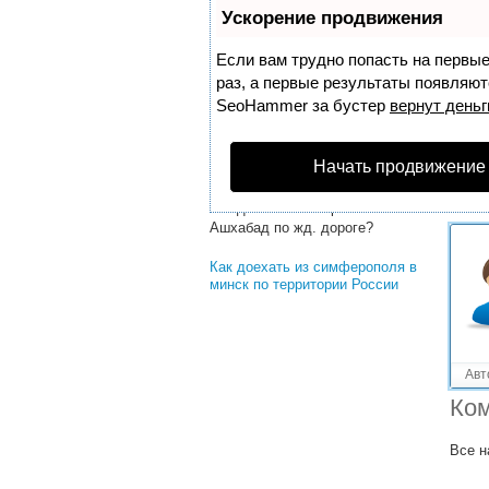
Решенные вопросы!
Ускорение продвижения
Как доехать из минска до
симферополя минуя украину
Если вам трудно попасть на первы
раз, а первые результаты появляютс
Как лучше , на машине, доехать
SeoHammer
за бустер
вернут деньг
из Ульяновска в аэропорт…?
Как доехать из шереметьево в
Начать продвижение
домодедово такси?
Как доехать из Харькова в
Ашхабад по жд. дороге?
Как доехать из симферополя в
минск по территории России
Авт
Ком
Все н