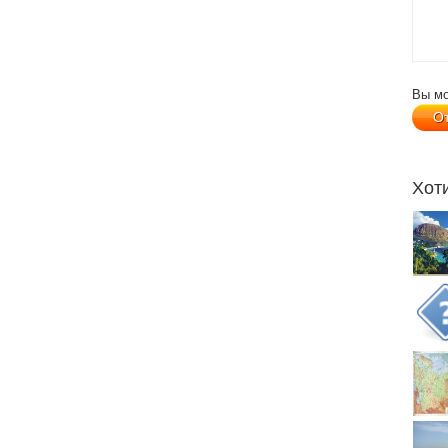
Вы м
Хот