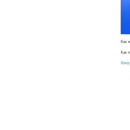
Реш
Как 
амер
Куда 
рабо
Как 
Как 
Хочу