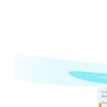
© 2
Все
О н