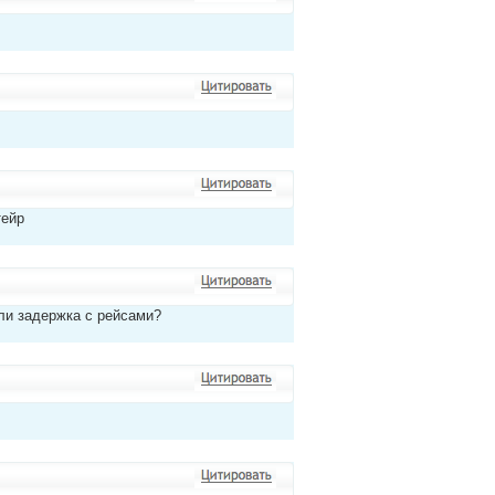
тейр
сли задержка с рейсами?