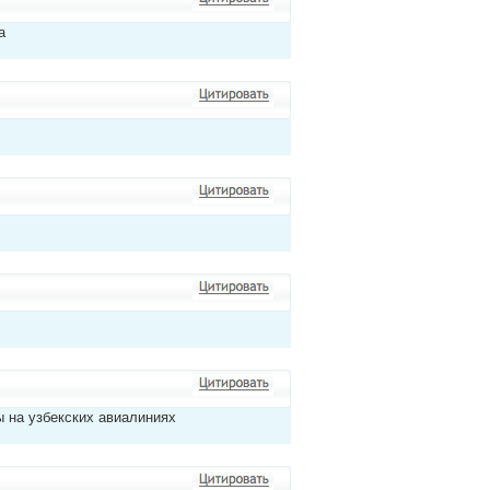
а
ы на узбекских авиалиниях