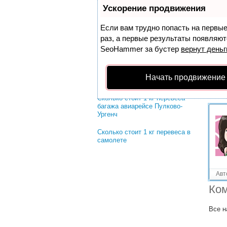
Решенные вопросы!
Ускорение продвижения
Сколько стоит 1 кг.перевес в
узбекистан
Если вам трудно попасть на первы
раз, а первые результаты появляютс
Стоимость 1 кг перевеса багажа
SeoHammer
за бустер
вернут деньг
в самолете
Сколько стоит перевес багажа
Начать продвижение
за 1 кг в узбекистан
Сколько стоит 1 кг перевеса
багажа авиарейсе Пулково-
Ургенч
Сколько стоит 1 кг перевеса в
самолете
Авт
Ком
Все н