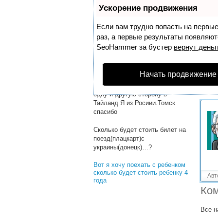
Решенные вопросы!
Ускорение продвижения
Сколько будет стоить тур в
барселону на трех человек
Если вам трудно попасть на первы
раз, а первые результаты появляютс
Сколько будет стоить
SeoHammer
за бустер
вернут деньг
растаможка авто из германии?
Здравствуйте.
Начать продвижение
Рассчитайте,сколько будет
стоить перелет на самолете в
одну и другую сторону в
Тайланд Я из Росиии.Томск
спасибо
Сколько будет стоить билет на
поезд(плацкарт)с
украины(донецк)…?
Вот я хочу поехать с ребенком
сколько будет стоить ребенку 4
Авт
года
Ком
Все н