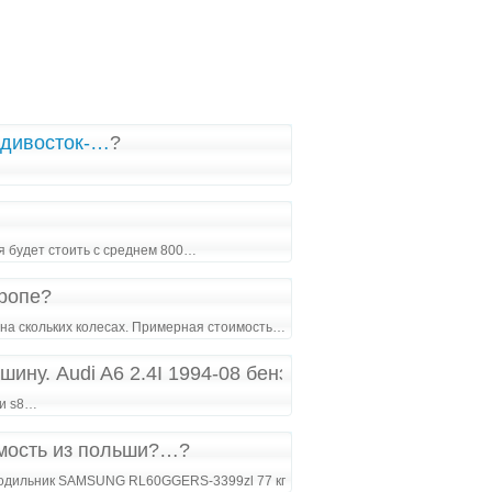
адивосток-…
?
я будет стоить с среднем 800…
вропе?
о, на скольких колесах. Примерная стоимость…
шину. Audi A6 2.4I 1994-08 бензин,механика. движок
ди s8…
имость из польши?…?
олодильник SAMSUNG RL60GGERS-3399zl 77 кг