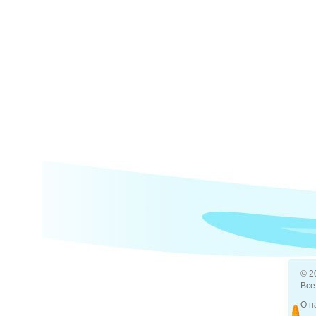
© 2
Все
О н