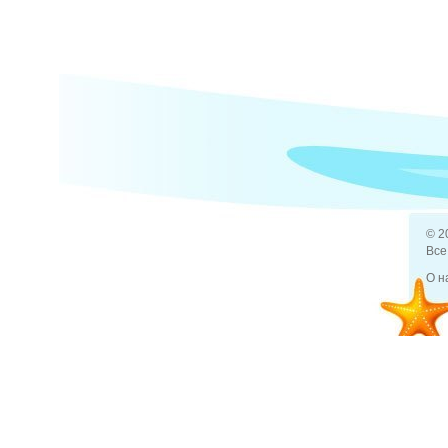
© 2
Все
О н