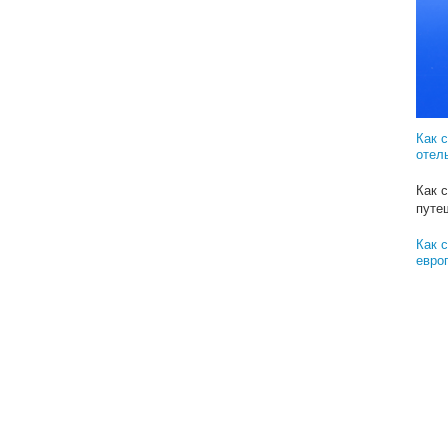
Реш
Как 
забр
Как 
пари
Как 
отел
Как 
путе
Как 
евро