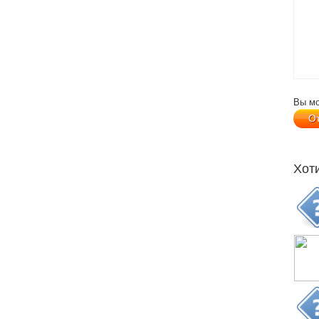
Вы м
Хот