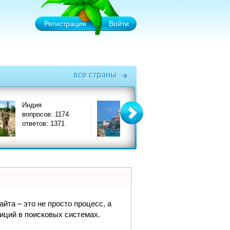
Регистрация
Войти
все страны
Италия
Турция
1174
вопросов: 3575
вопросов
371
ответов: 3908
ответов:
йта – это не просто процесс, а
иций в поисковых системах.