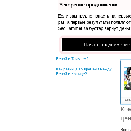
Решенные вопросы!
Ускорение продвижения
Как разница во времени между
Веной и Нью-Йорком?
Если вам трудно попасть на первы
раз, а первые результаты появляютс
Как разница во времени между
SeoHammer
за бустер
вернут деньг
Веной и Дамаском?
Как разница во времени между
Веной и Корфу?
Начать продвижение
Как разница во времени между
Веной и Тайбэем?
Как разница во времени между
Веной и Кошице?
Авт
Ком
цен
Все н