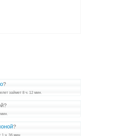
то
?
лет займет 8 ч. 12 мин.
ой?
 мин.
лоной
?
1 ч. 36 мин.