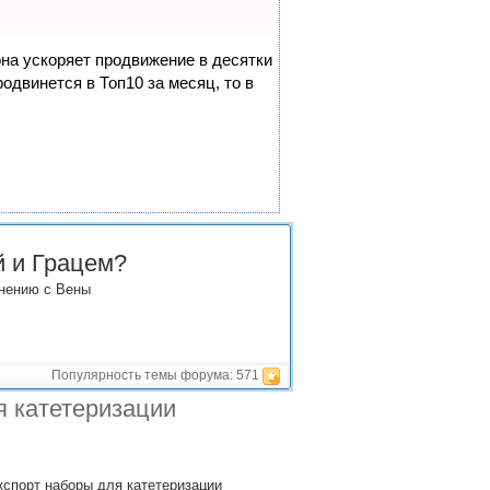
она ускоряет продвижение в десятки
одвинется в Топ10 за месяц, то в
й и Грацем?
внению с Вены
Популярность темы форума:
571
 катетеризации
экспорт наборы для катетеризации