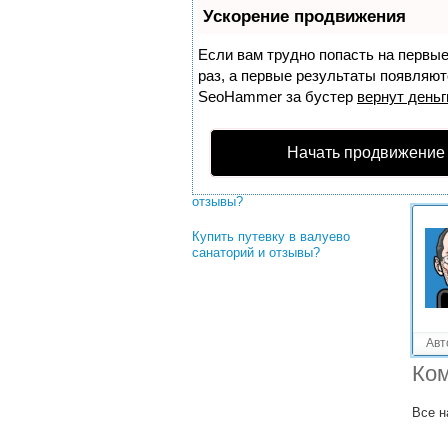
Решенные вопросы!
Ускорение продвижения
Какие отзывы о санатории
"Криница" в Белоруссии?
Если вам трудно попасть на первы
раз, а первые результаты появляютс
Какие отзывы о санатории
SeoHammer
за бустер
вернут деньг
Митино в Кировской области?
Какие отзывы о санатории
"Плес" в Ивановской области?
Начать продвижение
Марианские лазни санатории и
отзывы?
Купить путевку в валуево
санаторий и отзывы?
Авт
Ком
Все н