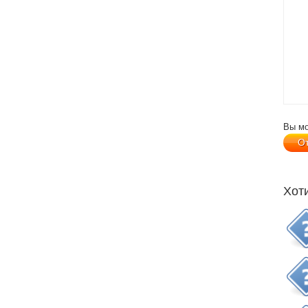
Вы м
Хот