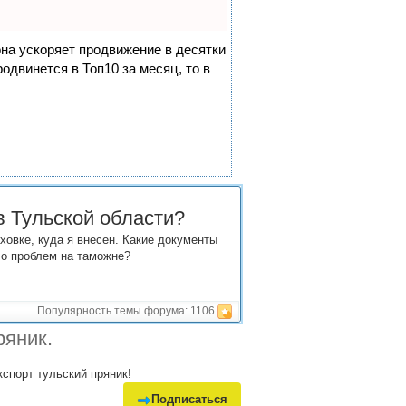
она ускоряет продвижение в десятки
одвинется в Топ10 за месяц, то в
в Тульской области?
ховке, куда я внесен. Какие документы
ло проблем на таможне?
Популярность темы форума:
1106
ряник.
кспорт тульский пряник!
Подписаться