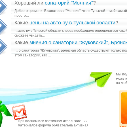
Хороший ли
санаторий "Молния"
?
Доброго времени. В санатории "Молния", что в Тульской… мой сам
просто…
Какие
цены на авто ру в Тульской области
?
…авто ру в Тульской области сперва необходимо определиться како
сможете увидеть…
Какие
мнения о санатории "Жуковский", Брянс
… о санатории "Жуковский", Брянская область существуют только 
этом санатории, как …
Мы под
можете
на люб
При полном или частичном использовании
материалов форума обязательна активная