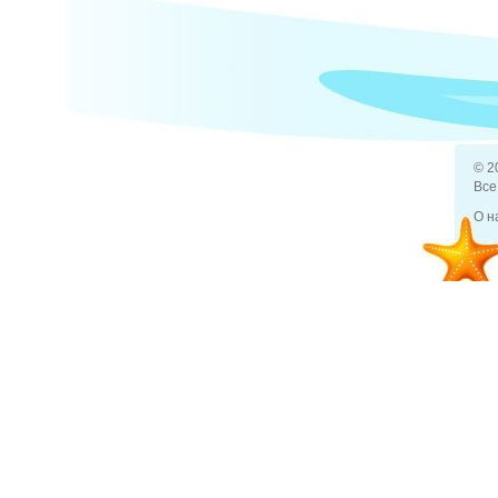
© 2
Все
О н