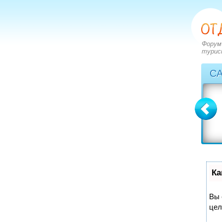
Форум
турис
С
Болгария
Греция
вопросов: 2273
вопросов: 2828
ответов: 2971
ответов: 3549
Ка
Вы 
цел