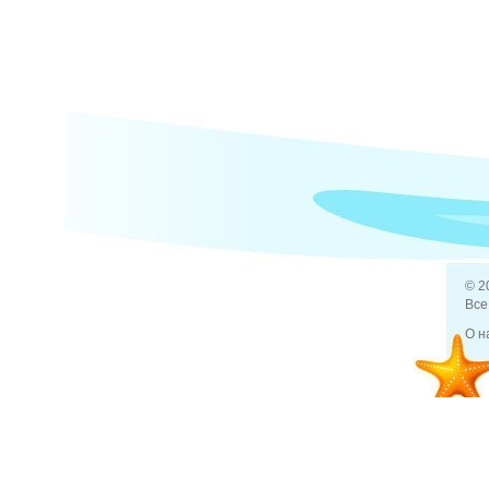
© 2
Все
О н