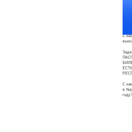
Реш
Где 
Пари
Как 
С ка
въех
Зада
ПАС
БИЛ
ЕСТ
РЕС
С ка
в Укр
году