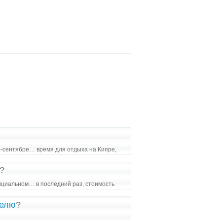
те-сентябре… время для отдыха на Кипре,
?
ициальном… в последний раз, стоимость
делю
?