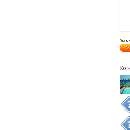
Вы м
Хот