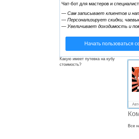
Решенные вопросы!
Чат-бот для мастеров и специалист
Стоимость путевки на Бали?
—
Сам записывает клиентов и нап
—
Персонализирует скидки, чаевые
Средняя цена путевки на 14
—
Увеличивает доходимость и по
дней отдых в САНЬЯ
Сколько стоит тур на таити?
Начать пользоваться с
Как получить путевку на охоту?
Какую имеет путевка на кубу
стоимость?
Авт
Ком
Все н