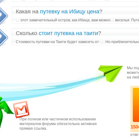
Какая на
путевку на Ибицу цена
?
… этот замечательный остров, как Ибица, вам можно… веселья. Пут
Сколько
стоит путевка на таити
?
Стоимость путевки на Таити будет зависеть от …. Но приблизительн
Мы под
можете
на люб
При полном или частичном использовании
материалов форума обязательна активная
150
прямая ссылка.
отве