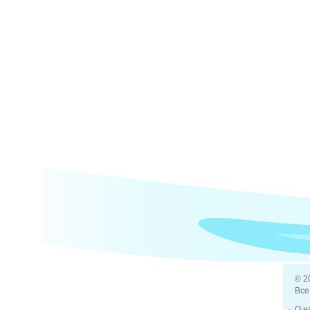
© 2
Все
О н