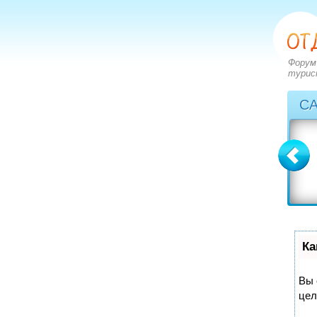
Форум
турис
С
Болгария
Греция
вопросов: 2273
вопросов: 2828
ответов: 2971
ответов: 3549
Ка
Вы 
цел