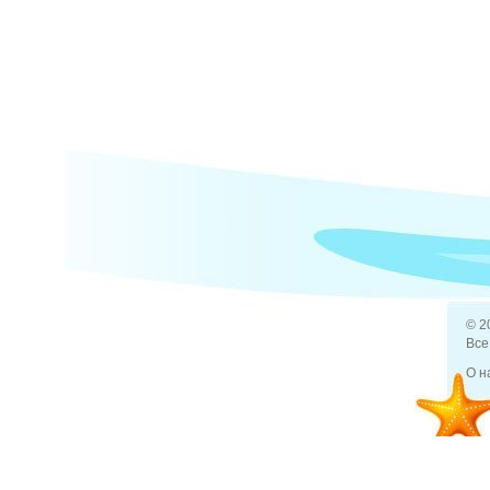
© 2
Все
О н