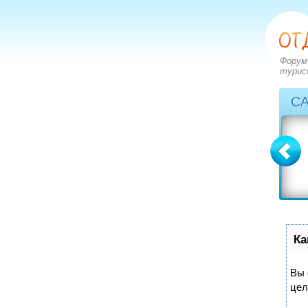
Форум
турис
С
Болгария
Греция
вопросов: 2273
вопросов: 2828
ответов: 2972
ответов: 3549
Ка
Вы 
цел