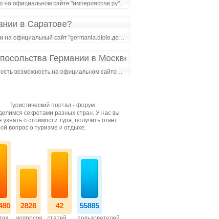
о на официальном сайте "империясочи.ру".
ании в Саратове?
ти на официальный сайт "germania.diplo.де…
 посольства Германии в Москве?
м есть возможность на официальном сайте…
Туристический портал - форум
елимся секретами разных стран. У нас вы
 узнать о стоимости тура, получить ответ
ой вопрос о туризме и отдыхе.
480
2828
42
55885
тов
вопросов
статей
пользователей