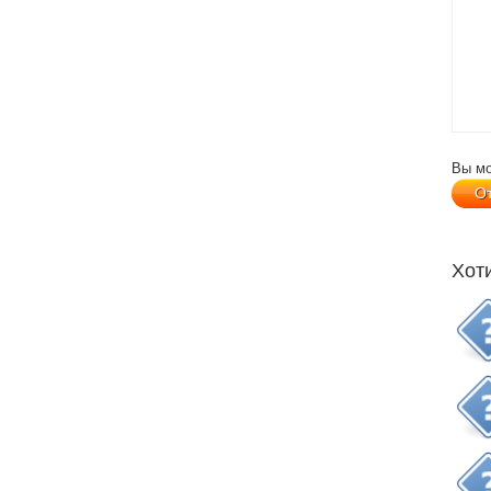
Вы м
Хот