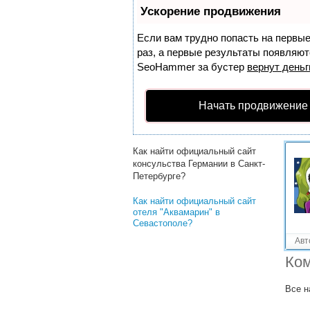
Решенные вопросы!
Ускорение продвижения
Как найти официальный сайт
гостиницы "Союз" в Москве?
Если вам трудно попасть на первы
раз, а первые результаты появляютс
Как найти официальный сайт
SeoHammer
за бустер
вернут деньг
гостиницы "Славянка" в
Москве?
Как найти официальный сайт
Начать продвижение
гостиницы "Аристократ" в
Костроме?
Как найти официальный сайт
консульства Германии в Санкт-
Петербурге?
Как найти официальный сайт
отеля "Аквамарин" в
Севастополе?
Авт
Ком
Все н