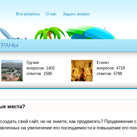
Все вопросы
О нас
Задать вопрос
ТРАНЫ
зия
Египет
И
росов: 1402
вопросов: 4718
в
етов: 1590
ответов: 5798
о
вые места?
оздать свой сайт, но не знаете, как продвигать? Продвижение са
авленных на увеличение его посещаемости и повышение его поз