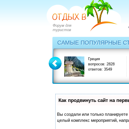
Форум для
туристов
САМЫЕ ПОПУЛЯРНЫЕ С
ария
Греция
Гру
осов: 2273
вопросов: 2828
воп
тов: 2971
ответов: 3549
отв
Как продвинуть сайт на пер
Вы создали или только планируете с
целый комплекс мероприятий, напр