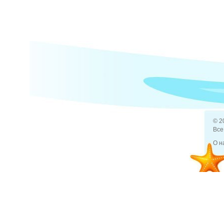
© 2
Все
О н