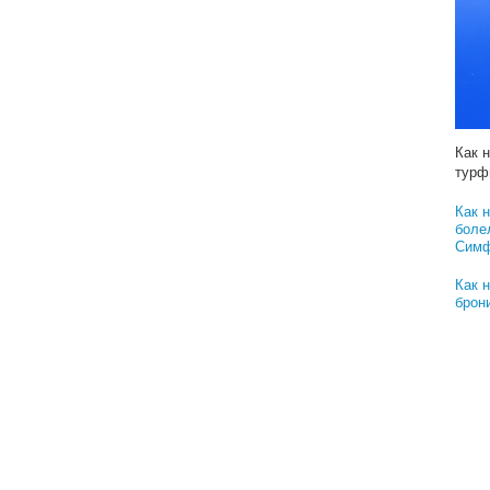
Реш
Как 
турф
Как 
турф
Как 
турф
Как 
боле
Симф
Как 
брон