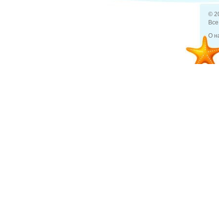
© 2
Все
О н