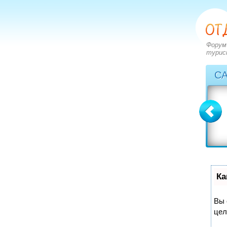
Форум
турис
С
Болгария
Греция
вопросов: 2273
вопросов: 2828
ответов: 2971
ответов: 3549
Ка
Вы 
цел