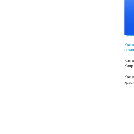
Реш
Как 
комп
Как 
"Пега
Крас
Как 
офиц
Как 
Кипр
Как 
крас