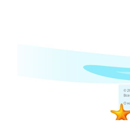
© 2
Все
О н