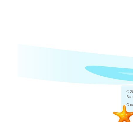
© 2
Все
О н