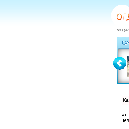
Форум
С
Болгария
Греция
вопросов: 2273
вопросов: 2828
ответов: 2971
ответов: 3549
Ка
Вы 
цел