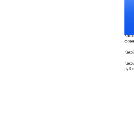
Реш
Как у
Како
грив
Како
фран
Како
Како
рубл