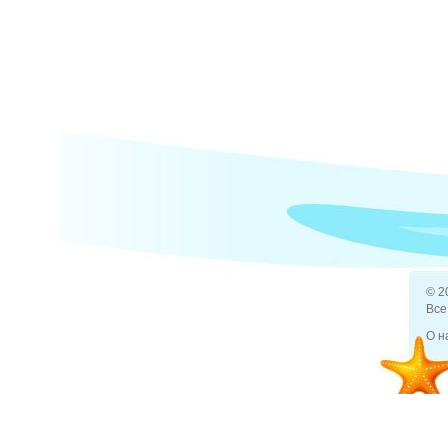
© 2
Все
О н