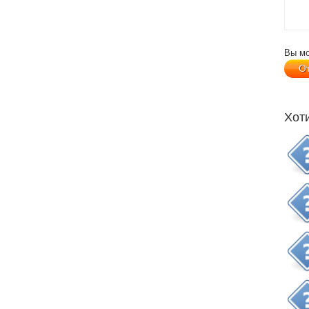
Вы м
Хот