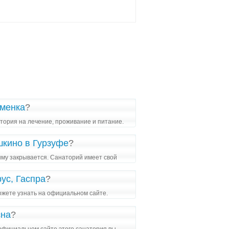
уменка
?
тория на лечение, проживание и питание.
шкино в Гурзуфе
?
иму закрывается. Санаторий имеет свой
ус, Гаспра
?
можете узнать на официальном сайте.
сна
?