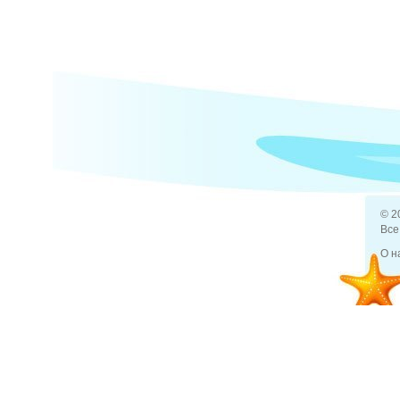
© 2
Все
О н