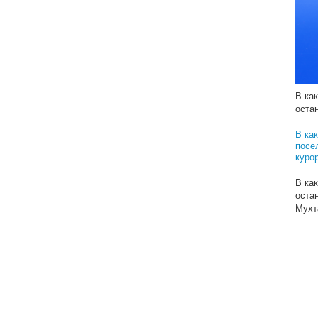
Реш
В ка
оста
В ка
оста
В ка
оста
В ка
посе
куро
В ка
оста
Мухт