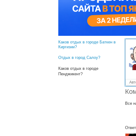
Решенные вопросы!
Каков отдых в городе Ольштын
в Польше?
Каков отдых в городе Бар в
Черногории?
Каков отдых в городе Баткен в
Киргизии?
Отдых в город Салоу?
Каков отдых в городе
Пенджикент?
Авт
Ком
Все н
Ответ