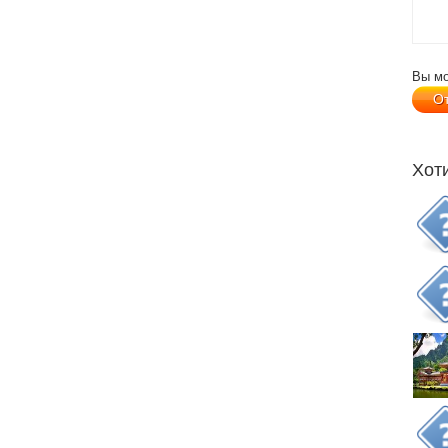
Вы м
Хот