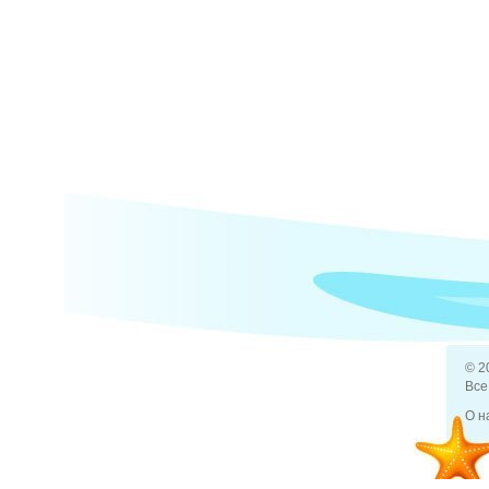
© 2
Все
О н