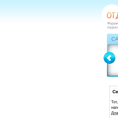
Форум
турис
С
Болгария
Греция
вопросов: 2273
вопросов: 2828
ответов: 2971
ответов: 3549
Се
Тот
нап
Для