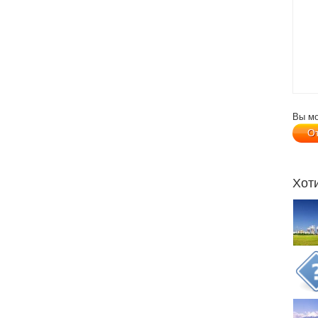
Вы м
Хот