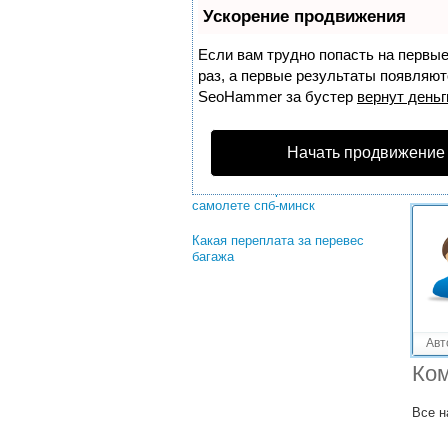
Решенные вопросы!
Ускорение продвижения
Сколько надо платить за
перевес багажа в Турцию
Если вам трудно попасть на первы
раз, а первые результаты появляютс
Стоимость 1 кг перевеса багажа
SeoHammer
за бустер
вернут деньг
эконом класса
Стоимость перевеса багажа на
Начать продвижение
саратовских авиалиниях?
Стоимость перевеса багажа на
самолете спб-минск
Какая переплата за перевес
багажа
Авт
Ком
Все н