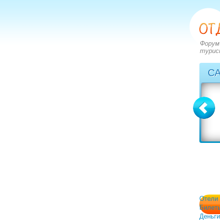
Форум
турис
С
Болгария
Греция
вопросов: 2273
вопросов: 2828
ответов: 2971
ответов: 3549
Отели
Билет
Деньги