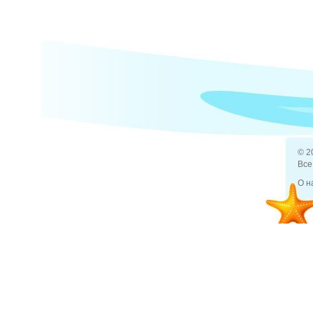
© 2
Все
О н