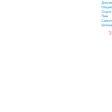
Докум
Общие
Отдых 
Пмж
Самол
Шопин
З