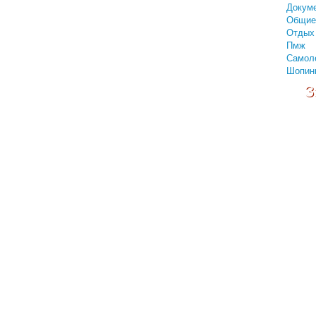
Докум
Общие
Отдых 
Пмж
Самол
Шопин
З