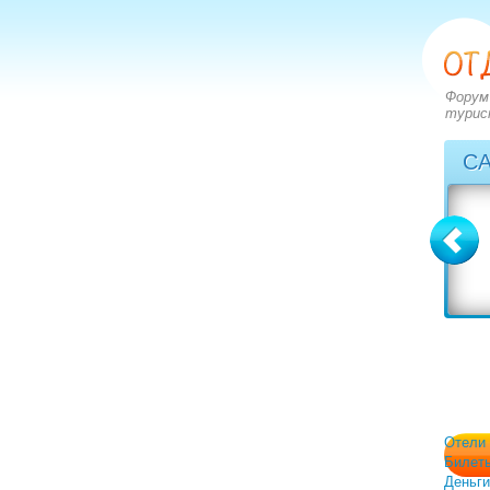
Форум
турис
С
Болгария
Греция
вопросов: 2273
вопросов: 2828
ответов: 2971
ответов: 3549
Отели
Билет
Деньги