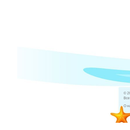
© 2
Все
О н