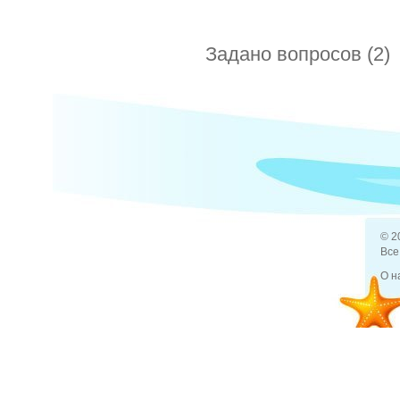
Задано вопросов (2)
как выбр
27 дек 2012
Отели
Тунис
Какое ра
© 2
Все
О н
19 фев 2013
Отдых и туризм