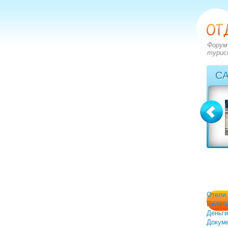
Форум
турис
С
Болгария
Греция
вопросов: 2273
вопросов: 2828
ответов: 2972
ответов: 3549
Отели
Билет
Деньги
Докум