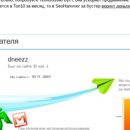
ется в Топ10 за месяц, то в
SeoHammer
за бустер
вернут деньги
ателя
dneezz
Был на сайте 30 ноя -1
30.11.-0001
На сайте с:
Мы под
можете
на люб
При полном или частичном использовании