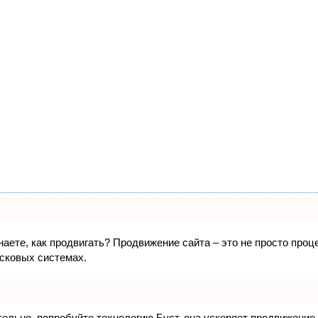
знаете, как продвигать? Продвижение сайта – это не просто про
исковых системах.
ятельно, попробуйте технологию
Буст
, она ускоряет продвижение