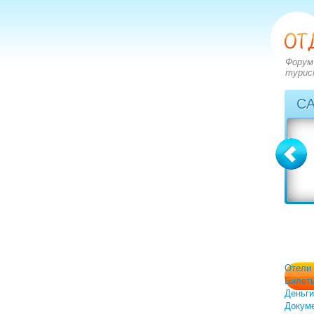
Форум
турис
С
Болгария
Греция
вопросов: 2273
вопросов: 2828
ответов: 2971
ответов: 3549
Отели
Билет
Деньги
Докум