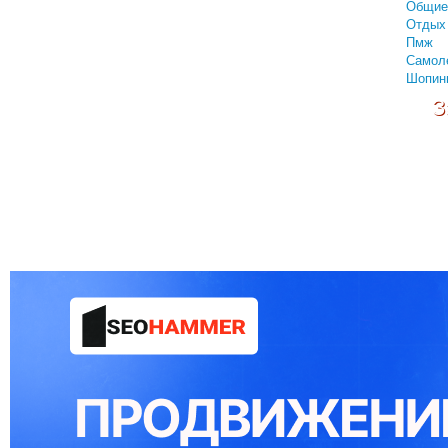
Общие
Отдых 
Пмж
Самол
Шопин
З