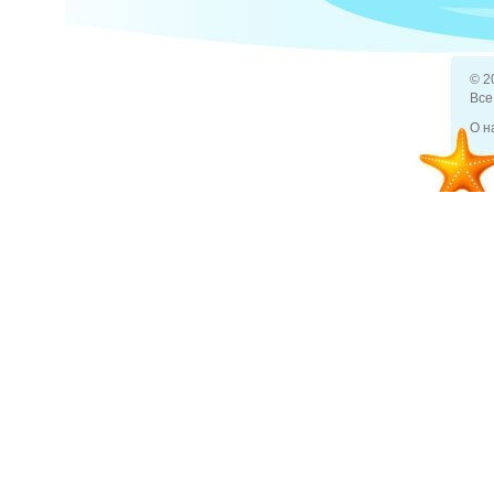
© 2
Все
Задано вопросов (0)
О н