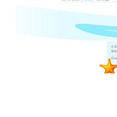
Как пров
19 дек 2013
Отдых и туризм
Какие у 
© 2
Все
О н
7 апр 2014
Отдых и туризм
Чехи