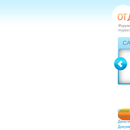
Форум
турис
С
Болгария
Греция
вопросов: 2273
вопросов: 2828
ответов: 2972
ответов: 3549
Отели
Билет
Деньги
Докум