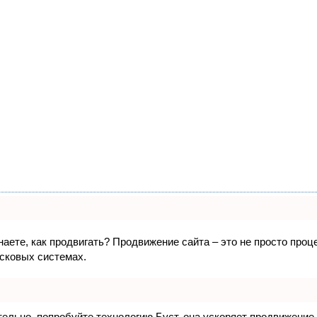
знаете, как продвигать? Продвижение сайта – это не просто про
исковых системах.
ятельно, попробуйте технологию
Буст
, она ускоряет продвижение