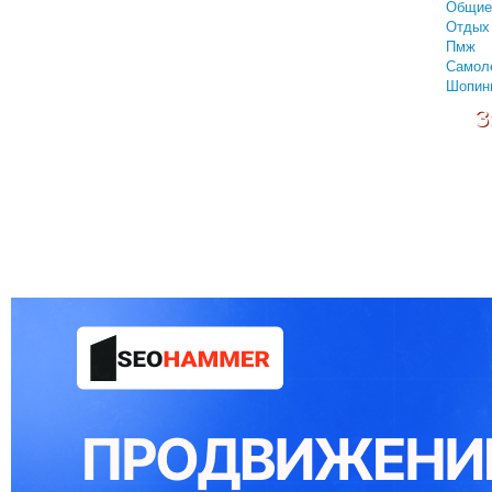
Общие
Отдых 
Пмж
Самол
Шопин
З