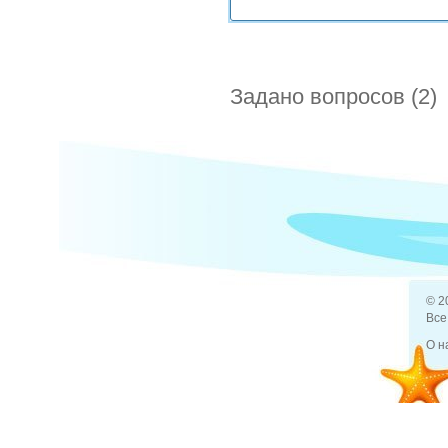
Задано вопросов (2)
где в ту
16 мая 2012
Отдых и туризм
Тур
Какие ес
© 2
Все
О н
4 фев 2014
Отели