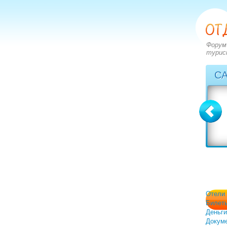
Форум
турис
С
Болгария
Греция
вопросов: 2273
вопросов: 2828
ответов: 2971
ответов: 3549
Отели
Билет
Деньги
Докум