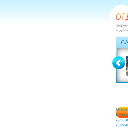
Форум
турис
С
Болгария
Греция
вопросов: 2273
вопросов: 2828
ответов: 2972
ответов: 3549
Отели
Билет
Деньги
Докум