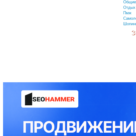
Общие
Отдых 
Пмж
Самол
Шопин
З