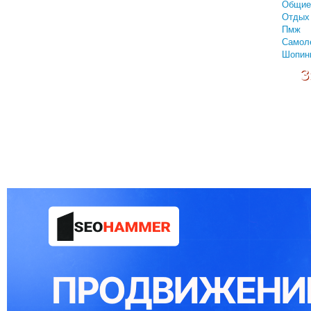
Общие
Отдых 
Пмж
Самол
Шопин
З