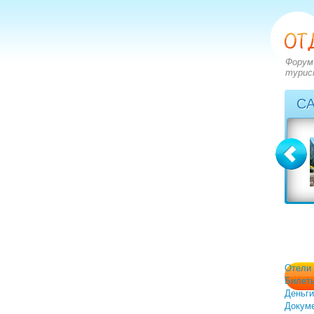
Форум
турис
С
Болгария
Греция
вопросов: 2273
вопросов: 2828
ответов: 2971
ответов: 3549
Отели
Билет
Деньги
Докум