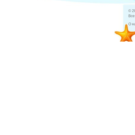
© 2
Все
Задано вопросов (0)
О н