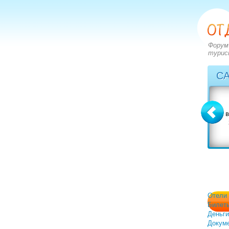
Форум
турис
С
Болгария
Греция
вопросов: 2273
вопросов: 2828
ответов: 2972
ответов: 3549
Отели
Билет
Деньги
Докум