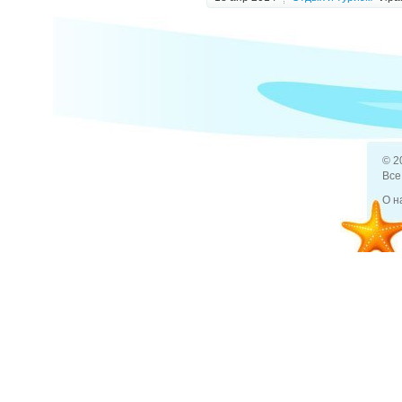
как найт
18 апр 2014
Отдых и туризм
Тур
Что за м
© 2
Все
О н
30 апр 2014
Отдых и туризм