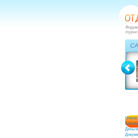
Форум
турис
С
Болгария
Греция
вопросов: 2273
вопросов: 2828
ответов: 2971
ответов: 3549
Отели
Билет
Деньги
Докум