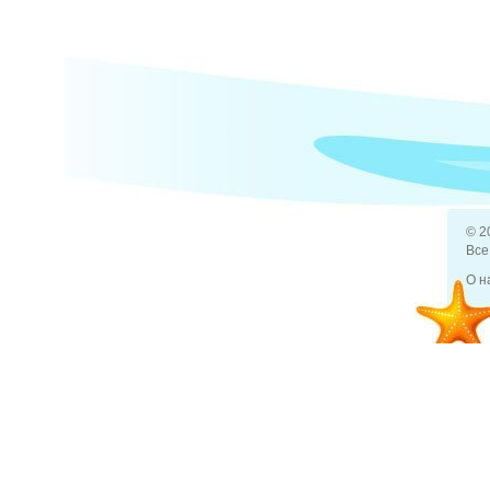
Задано вопросов (1)
Какова с
Иркутско
© 2
Все
О н
7 июл 2013
Отдых и туризм