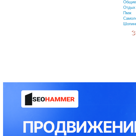
Общие
Отдых 
Пмж
Самол
Шопин
З