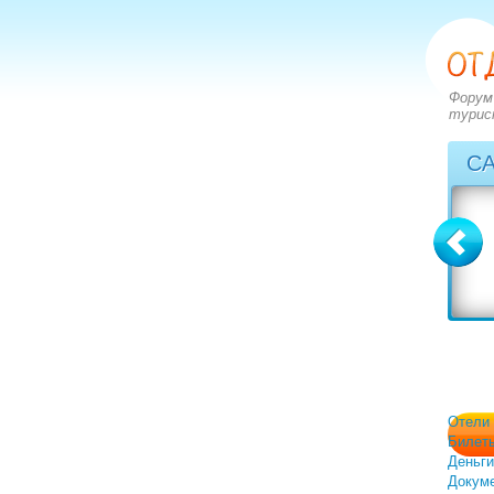
Форум
турис
С
Болгария
Греция
вопросов: 2273
вопросов: 2828
ответов: 2972
ответов: 3549
Отели
Билет
Деньги
Докум