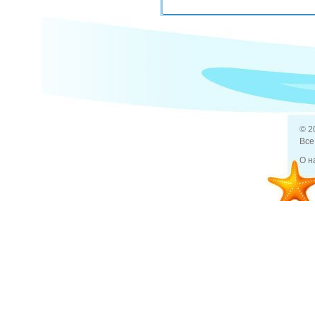
Задано вопросов (1)
Посовету
© 2
Все
О н
3 июн 2013
Отели