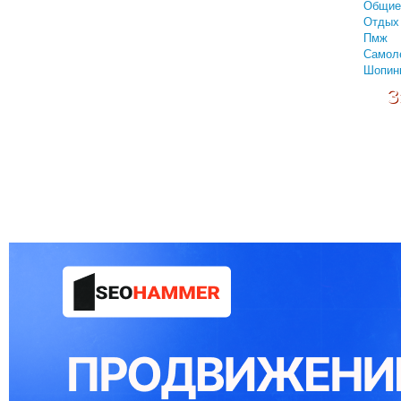
Общие
Отдых 
Пмж
Самол
Шопин
З