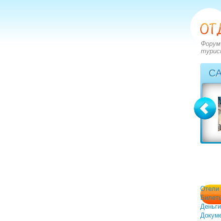
Форум
турис
С
Болгария
Греция
вопросов: 2273
вопросов: 2828
ответов: 2972
ответов: 3549
Отели
Билет
Деньги
Докум